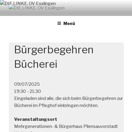
Zum
Inhalt
DIE LINKE. OV ESSLINGEN
links. solidarisch. feministisch
springen
Menü
Bürgerbegehren
Bücherei
09/07/2025
19:30 - 21:30
Eingeladen sind alle, die sich beim Bürgerbegehren zur
Bücherei im Pfleghof einbringen möchten.
Veranstaltungsort
Mehrgenerationen- & Bürgerhaus Pliensauvorstadt