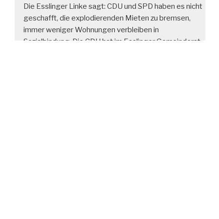
Die Esslinger Linke sagt: CDU und SPD haben es nicht
geschafft, die explodierenden Mieten zu bremsen,
immer weniger Wohnungen verbleiben in
Sozialbindung. Die CDU hat im Esslinger Gemeinderat
für die Abschaffung des Zweckentfremdungsverbots
von Wohnraum gesorgt, bevor diese Satzung griff.
Seit fast 30 Jaren gibt es keine Vermögenssteuer
mehr, zig Milliarden gehen jedes Jahr aufgrund von
Wirtschaftskriminalität verloren. Anstatt sich für
Abrüstung einzusetzen, leiten CDU und SPD ein
ungekanntes und zudem äußerst gefährliches
Wettrüsten ein. In 2029 sollen 129 Milliarden Euro in
die Kriegstauglichkeit fließen. Wer wird eigentlich
seiner Aufgabe nicht gerecht und kassiert dazu völlig
überzogene Bezüge? Finger weg vom Wohngeld und
allen anderen sozialen Errungenschaften.