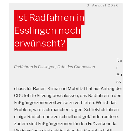
Veröffentlicht
3. August 2026
am
Ist Radfahren in
Esslingen noch
erwünscht?
De
Radfahren in Esslingen; Foto: Jes Gunnesson
r
Au
ss
chuss für Bauen, Klima und Mobilität hat auf Antrag der
CDU letzte Sitzung beschlossen, das Radfahren in den
Fußgängerzonen zeitweise zu verbieten. Wo ist das
Problem, wird sich mancher fragen. Schließlich fahren
einige Radfahrende zu schnell und gefährden andere.
Zudem sind Fußgängerzonen für den Fußverkehr da.
Die Einwände sind richtig, aber das Verbot schafft