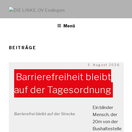
DIE LINKE. OV ESSLINGEN
links. solidarisch. feministisch
Menü
BEITRÄGE
Veröffentlicht
3. August 2026
am
Barrierefreiheit bleibt
auf der Tagesordnung
Ein blinder
Barrierefrei bleibt auf der Strecke
Mensch, der
20m von der
Bushaltestelle