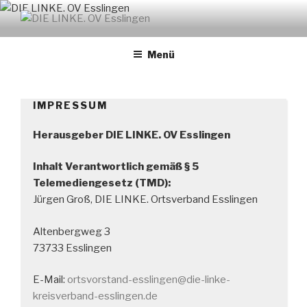
Zum
Inhalt
DIE LINKE. OV ESSLINGEN
links. solidarisch. feministisch
springen
Menü
IMPRESSUM
Herausgeber DIE LINKE. OV Esslingen
Inhalt Verantwortlich gemäß § 5
Telemediengesetz (TMD):
Jürgen Groß, DIE LINKE. Ortsverband Esslingen
Altenbergweg 3
73733 Esslingen
E-Mail:
ortsvorstand-esslingen@die-linke-
kreisverband-esslingen.de