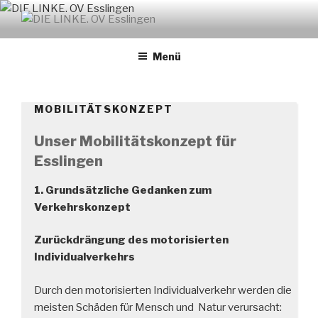
Zum
Inhalt
DIE LINKE. OV ESSLINGEN
links. solidarisch. feministisch
springen
Menü
MOBILITÄTSKONZEPT
Unser Mobilitätskonzept für
Esslingen
1. Grundsätzliche Gedanken zum
Verkehrskonzept
Zurückdrängung des motorisierten
Individualverkehrs
Durch den motorisierten Individualverkehr werden die
meisten Schäden für Mensch und Natur verursacht: