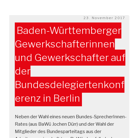
Veröffentlicht
23. November 2017
am
Baden-Württemberger
Gewerkschafterinnen
und Gewerkschafter auf
der
Bundesdelegiertenkonf
erenz in Berlin
Neben der Wahl eines neuen Bundes-SprecherInnen-
Rates (aus BaWü Jochen Dürr) und der Wahl der
Mitglieder des Bundesparteitags aus der