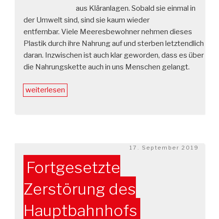
aus Kläranlagen. Sobald sie einmal in
der Umwelt sind, sind sie kaum wieder
entfernbar. Viele Meeresbewohner nehmen dieses
Plastik durch ihre Nahrung auf und sterben letztendlich
daran. Inzwischen ist auch klar geworden, dass es über
die Nahrungskette auch in uns Menschen gelangt.
„Mikroplastik
weiterlesen
und
das
Artensterben“
Veröffentlicht
17. September 2019
am
Fortgesetzte
Zerstörung des
Hauptbahnhofs