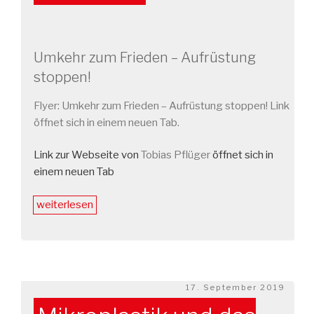
Umkehr zum Frieden – Aufrüstung
stoppen!
Flyer: Umkehr zum Frieden – Aufrüstung stoppen! Link
öffnet sich in einem neuen Tab.
Link zur Webseite von
Tobias Pflüger
öffnet sich in
einem neuen Tab
„Tobias
weiterlesen
Pflüger,
MdB,
stellvertretender
Parteivorsitzender
der
Veröffentlicht
17. September 2019
am
LINKEN