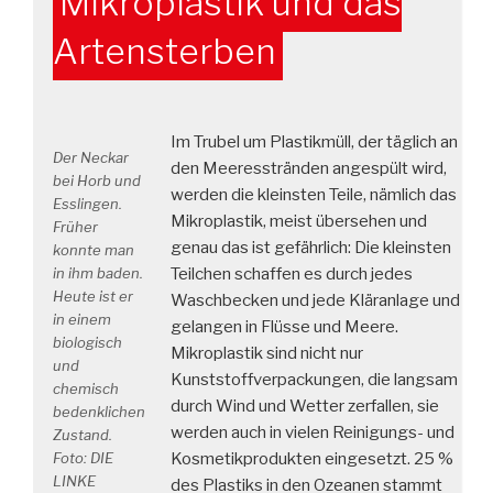
Mikroplastik und das
am
25.02.in
Artensterben
Kirchheim“
Im Trubel um Plastikmüll, der täglich an
Der Neckar
den Meeresstränden angespült wird,
bei Horb und
werden die kleinsten Teile, nämlich das
Esslingen.
Mikroplastik, meist übersehen und
Früher
genau das ist gefährlich: Die kleinsten
konnte man
in ihm baden.
Teilchen schaffen es durch jedes
Heute ist er
Waschbecken und jede Kläranlage und
in einem
gelangen in Flüsse und Meere.
biologisch
Mikroplastik sind nicht nur
und
Kunststoffverpackungen, die langsam
chemisch
durch Wind und Wetter zerfallen, sie
bedenklichen
werden auch in vielen Reinigungs- und
Zustand.
Foto: DIE
Kosmetikprodukten eingesetzt. 25 %
LINKE
des Plastiks in den Ozeanen stammt