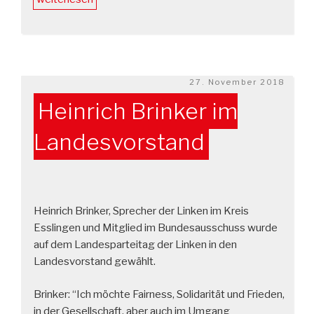
Zerstörung
des
Hauptbahnhofs“
Veröffentlicht
27. November 2018
am
Heinrich Brinker im
Landesvorstand
Heinrich Brinker, Sprecher der Linken im Kreis
Esslingen und Mitglied im Bundesausschuss wurde
auf dem Landesparteitag der Linken in den
Landesvorstand gewählt.
Brinker: “Ich möchte Fairness, Solidarität und Frieden,
in der Gesellschaft, aber auch im Umgang