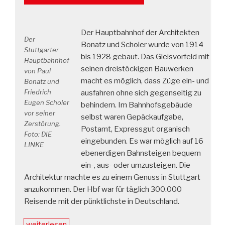
Der Hauptbahnhof der Architekten
Der
Bonatz und Scholer wurde von 1914
Stuttgarter
bis 1928 gebaut. Das Gleisvorfeld mit
Hauptbahnhof
seinen dreistöckigen Bauwerken
von Paul
macht es möglich, dass Züge ein- und
Bonatz und
Friedrich
ausfahren ohne sich gegenseitig zu
Eugen Scholer
behindern. Im Bahnhofsgebäude
vor seiner
selbst waren Gepäckaufgabe,
Zerstörung.
Postamt, Expressgut organisch
Foto: DIE
eingebunden. Es war möglich auf 16
LINKE
ebenerdigen Bahnsteigen bequem
ein-, aus- oder umzusteigen. Die
Architektur machte es zu einem Genuss in Stuttgart
anzukommen. Der Hbf war für täglich 300.000
Reisende mit der pünktlichste in Deutschland.
„Fortgesetzte
weiterlesen