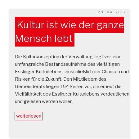
Kultur“
Veröffentlicht
28. Mai 2017
am
Kultur ist wie der ganze
Mensch lebt
Die Kulturkonzeption der Verwaltung liegt vor, eine
umfangreiche Bestandsaufnahme des vielfältigen
Esslinger Kulturlebens, einschließlich der Chancen und
Risiken für die Zukunft. Den Mitgliedern des
Gemeinderats liegen 154 Seiten vor, die erneut die
Vielfältigkeit des Esslinger Kulturlebens verdeutlichen
und gelesen werden wollen.
„Kultur
weiterlesen
ist
wie
der