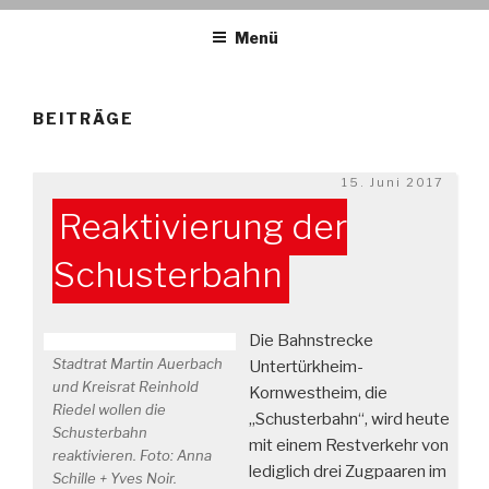
DIE LINKE. OV ESSLINGEN
links. solidarisch. feministisch
Menü
BEITRÄGE
Veröffentlicht
15. Juni 2017
am
Reaktivierung der
Schusterbahn
Die Bahnstrecke
Stadtrat Martin Auerbach
Untertürkheim-
und Kreisrat Reinhold
Kornwestheim, die
Riedel wollen die
„Schusterbahn“, wird heute
Schusterbahn
mit einem Restverkehr von
reaktivieren. Foto: Anna
lediglich drei Zugpaaren im
Schille + Yves Noir.