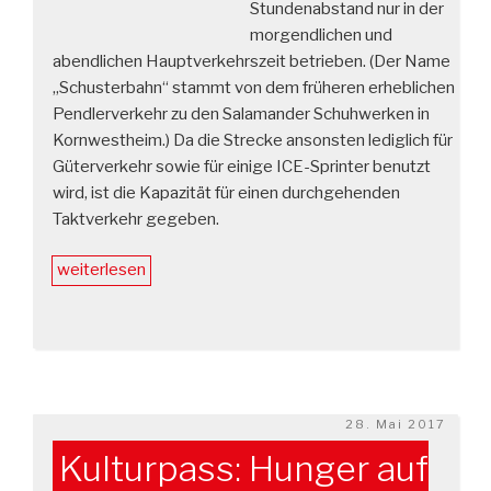
Stundenabstand nur in der
morgendlichen und
abendlichen Hauptverkehrszeit betrieben. (Der Name
„Schusterbahn“ stammt von dem früheren erheblichen
Pendlerverkehr zu den Salamander Schuhwerken in
Kornwestheim.) Da die Strecke ansonsten lediglich für
Güterverkehr sowie für einige ICE-Sprinter benutzt
wird, ist die Kapazität für einen durchgehenden
Taktverkehr gegeben.
„Reaktivierung
weiterlesen
der
Schusterbahn“
Veröffentlicht
28. Mai 2017
am
Kulturpass: Hunger auf