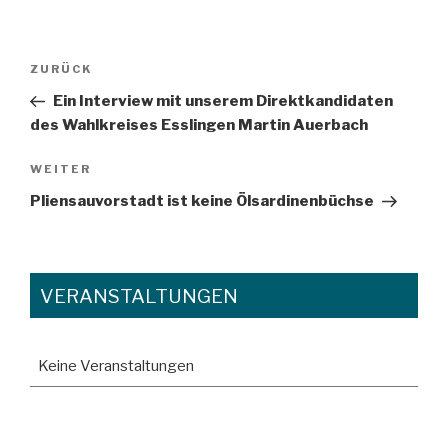
Beitragsnavigation
Vorheriger
ZURÜCK
Beitrag
Ein Interview mit unserem Direktkandidaten
des Wahlkreises Esslingen Martin Auerbach
Nächster
WEITER
Beitrag
Pliensauvorstadt ist keine Ölsardinenbüchse
VERANSTALTUNGEN
Keine Veranstaltungen