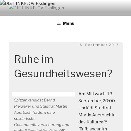
Zum
Inhalt
DIE LINKE. OV ESSLINGEN
links. solidarisch. feministisch
springen
Menü
Veröffentlicht
6. September 2017
am
Ruhe im
Gesundheitswesen?
Am Mittwoch, 13.
Spitzenkandidat Bernd
September, 20:00
Riexinger und Stadtrat Martin
Uhr lädt Stadtrat
Auerbach fordern eine
Martin Auerbach in
solidarische
das Kulturcafé
Gesundheitsversicherung und
fünfbisneun im
mehr Pflegekräfte. Foto: DIE