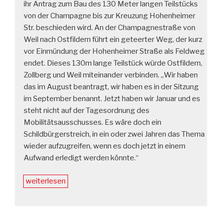
ihr Antrag zum Bau des 130 Meter langen Teilstücks
von der Champagne bis zur Kreuzung Hohenheimer
Str. beschieden wird. An der Champagnestraße von
Weil nach Ostfildern führt ein geteerter Weg, der kurz
vor Einmündung der Hohenheimer Straße als Feldweg
endet. Dieses 130m lange Teilstück würde Ostfildern,
Zollberg und Weil miteinander verbinden. „Wir haben
das im August beantragt, wir haben es in der Sitzung
im September benannt. Jetzt haben wir Januar und es
steht nicht auf der Tagesordnung des
Mobilitätsausschusses. Es wäre doch ein
Schildbürgerstreich, in ein oder zwei Jahren das Thema
wieder aufzugreifen, wenn es doch jetzt in einem
Aufwand erledigt werden könnte.“
„Neuer
weiterlesen
Radweg
zwischen
Ostfildern