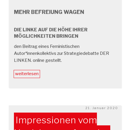
MEHR BEFREIUNG WAGEN
DIE LINKE AUF DIE HÖHE IHRER
MÖGLICHKEITEN BRINGEN
den Beitrag eines Feministischen
Autor*innenkollektivs zur Strategiedebatte DER
LINKEN. online gestellt.
„Mehr
weiterlesen
Befreiung
wagen
–
eine
Veröffentlichung
Veröffentlicht
21. Januar 2020
am
der
Impressionen vom
Rosa-
Luxemburg-