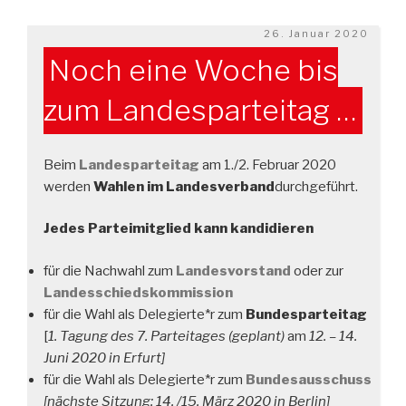
und
Esslingen“
Veröffentlicht
26. Januar 2020
am
Noch eine Woche bis
zum Landesparteitag …
Beim
Landesparteitag
am 1./2. Februar 2020
werden
Wahlen
im Landesverband
durchgeführt.
Jedes Parteimitglied kann kandidieren
für die Nachwahl zum
Landesvorstand
oder zur
Landesschiedskommission
für die Wahl als Delegierte*r zum
Bundesparteitag
[
1. Tagung des 7. Parteitages (geplant)
am
12. – 14.
Juni 2020 in Erfurt]
für die Wahl als Delegierte*r zum
Bundesausschuss
[nächste Sitzung: 14. /15. März 2020 in Berlin]