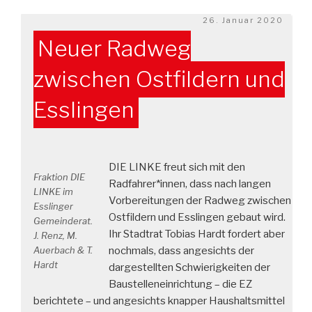
Veröffentlicht
26. Januar 2020
am
Neuer Radweg
zwischen Ostfildern und
Esslingen
DIE LINKE freut sich mit den
Fraktion DIE
Radfahrer*innen, dass nach langen
LINKE im
Vorbereitungen der Radweg zwischen
Esslinger
Ostfildern und Esslingen gebaut wird.
Gemeinderat.
Ihr Stadtrat Tobias Hardt fordert aber
J. Renz, M.
Auerbach & T.
nochmals, dass angesichts der
Hardt
dargestellten Schwierigkeiten der
Baustelleneinrichtung – die EZ
berichtete – und angesichts knapper Haushaltsmittel