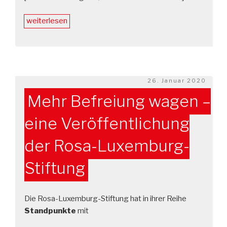
„Noch
weiterlesen
eine
Woche
bis
zum
Landesparteitag
Veröffentlicht
26. Januar 2020
am
…“
Mehr Befreiung wagen –
eine Veröffentlichung
der Rosa-Luxemburg-
Stiftung
Die Rosa-Luxemburg-Stiftung hat in ihrer Reihe
Standpunkte
mit