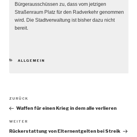
Bürgerausschüssen zu, dass vom jetzigen
Straßenraum Platz für den Radverkehr genommen
wird. Die Stadtverwaltung ist bisher dazu nicht
bereit.
KATEGORIEN
ALLGEMEIN
Beitragsnavigation
Vorheriger
ZURÜCK
Beitrag
Waffen für einen Krieg in dem alle verlieren
Nächster
WEITER
Beitrag
Rückerstattung von Elternentgelten bei Streik