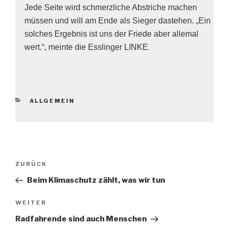
Jede Seite wird schmerzliche Abstriche machen
müssen und will am Ende als Sieger dastehen. „Ein
solches Ergebnis ist uns der Friede aber allemal
wert.“, meinte die Esslinger LINKE
.
KATEGORIEN
ALLGEMEIN
Beitragsnavigation
Vorheriger
ZURÜCK
Beitrag
Beim Klimaschutz zählt, was wir tun
Nächster
WEITER
Beitrag
Radfahrende sind auch Menschen