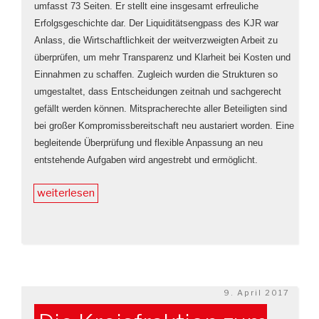
umfasst 73 Seiten. Er stellt eine insgesamt erfreuliche
Erfolgsgeschichte dar. Der Liquiditätsengpass des KJR war
Anlass, die Wirtschaftlichkeit der weitverzweigten Arbeit zu
überprüfen, um mehr Transparenz und Klarheit bei Kosten und
Einnahmen zu schaffen. Zugleich wurden die Strukturen so
umgestaltet, dass Entscheidungen zeitnah und sachgerecht
gefällt werden können. Mitspracherechte aller Beteiligten sind
bei großer Kompromissbereitschaft neu austariert worden. Eine
begleitende Überprüfung und flexible Anpassung an neu
entstehende Aufgaben wird angestrebt und ermöglicht.
„Kreisrat
weiterlesen
Reinhold
Riedel
zum
Kreisjungendring“
Veröffentlicht
9. April 2017
am