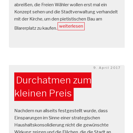
abreißen, die Freien Wähler wollen erst mal ein
Konzept sehen und die Stadtverwaltung verhandelt
mit der Kirche, um den pietistischen Bau am
„Stadtbücherei
weiterlesen
Blarerplatz zu kaufen.
muss
das
Schmuckstück
der
Stadt
Veröffentlicht
9. April 2017
bleiben“
am
Durchatmen zum
kleinen Preis
Nachdem nun allseits festgestellt wurde, dass
Einsparungen im Sinne einer strategischen
Haushaltskonsolidierung nicht die gewünschte
Wirkung zeigen und die Flächen, die die Stadt an