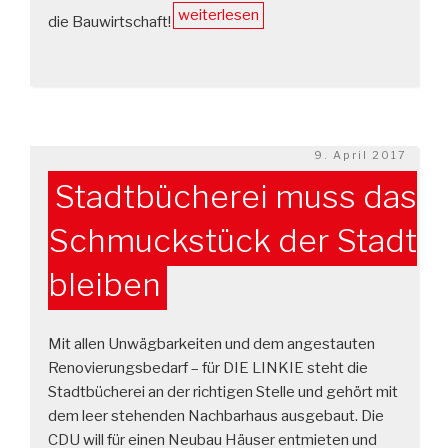
„Frischen
weiterlesen
die Bauwirtschaft!
Wind
durch
das
Greut
in
Veröffentlicht
9. April 2017
die
am
Stadt“
Stadtbücherei muss das
Schmuckstück der Stadt
bleiben
Mit allen Unwägbarkeiten und dem angestauten
Renovierungsbedarf – für DIE LINKIE steht die
Stadtbücherei an der richtigen Stelle und gehört mit
dem leer stehenden Nachbarhaus ausgebaut. Die
CDU will für einen Neubau Häuser entmieten und