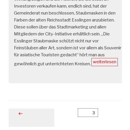
Investoren verkaufen kann, endlich sind, hat der
Gemeinderat nun beschlossen, Staubmasken in den
Farben der alten Reichsstadt Esslingen anzubieten.
Diese sollen über das Stadtmarketing und allen
Mitgliedern der City-Initiative erhältlich sein. „Die
Esslinger Staubmaske schützt nicht nur vor
Feinstäuben aller Art, sondern ist vor allem als Souvenir
für asiatische Touristen gedacht“ hört man aus
„Durchatmen
weiterlesen
gewöhnlich gut unterrichteten Kreisen.
zum
kleinen
Preis“
Beitragsnavigation
Seite
3
Vorherige
Seite