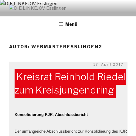
Zum
Inhalt
DIE LINKE. OV ESSLINGEN
links. solidarisch. feministisch
springen
Menü
AUTOR:
WEBMASTERESSLINGEN2
Veröffentlicht
17. April 2017
am
Kreisrat Reinhold Riedel
zum Kreisjungendring
Konsolidierung KJR, Abschlussbericht
Der umfangreiche Abschlussbericht zur Konsolidierung des KJR