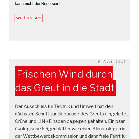
kann nicht die Rede sein!
„Die
weiterlesen
Kreisfraktion
zum
Regionalverkehrsplan“
Veröffentlicht
9. April 2017
am
Frischen Wind durch
das Greut in die Stadt
Der Ausschuss für Technik und Umwelt hat den
nächsten Schritt zur Bebauung des Greuts eingeleitet.
Grüne und LINKE haben dagegen gehalten. Ein paar
ökologische Feigenblätter wie einen Klimatologen in
der Wettbewerbskommission und dann freie Fahrt für