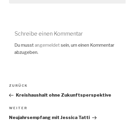
Schreibe einen Kommentar
Du musst
angemeldet
sein, um einen Kommentar
abzugeben.
Beitragsnavigation
Vorheriger
ZURÜCK
Beitrag
Kreishaushalt ohne Zukunftsperspektive
Nächster
WEITER
Beitrag
Neujahrsempfang mit Jessica Tatti