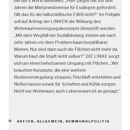
bei der EWB in Berkheim. „Herr Zieger hat vor drei
Jahren die Mietpreisbremse für Esslingen gefordert.
Gilt das für die halbstädtische EWB nicht?“ Im Frühjahr
soll auf Antrag der LINKEN die Wirkung des
Wohnraumversorgungskonzepts überprüft werden.
„Mit dem Wegfall der Sozialbindung stehen wir nach
zehn Jahren vor dem Problem kaum bezahlbarer
Mieten. Nur sind dann auch die Flächen nicht mehr da.
Warum baut die Stadt nicht selber?“ DIE LINKE sorgt
sich um einen behutsamen Umgang mit Flächen. „Wir
brauchen Konzepte, die eine weitere
Bodenversiegelung stoppen, Frischluft entstehen und
fließen lassen sowie für Schatten und Kühle sorgen.
Nicht nur Wohnraum, auch Lebensraum ist an gesagt.“
KATEGORIEN
AKTION
,
ALLGEMEIN
,
KOMMUNALPOLITIK