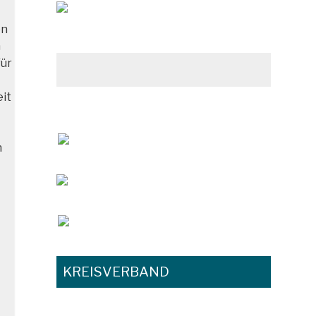
en
n
für
eit
n
KREISVERBAND