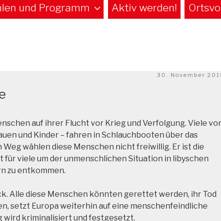
len und Programm
Aktiv werden!
Ortsvo
Veröffentlicht
30. November 201
am
e
nschen auf ihrer Flucht vor Krieg und Verfolgung. Viele vo
auen und Kinder – fahren in Schlauchbooten über das
 Weg wählen diese Menschen nicht freiwillig. Er ist die
t für viele um der unmenschlichen Situation in libyschen
rn zu entkommen.
ck. Alle diese Menschen könnten gerettet werden, ihr Tod
en, setzt Europa weiterhin auf eine menschenfeindliche
wird kriminalisiert und festgesetzt.