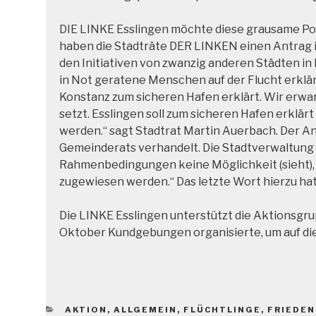
DIE LINKE Esslingen möchte diese grausame Poli
haben die Stadträte DER LINKEN einen Antrag im
den Initiativen von zwanzig anderen Städten in
in Not geratene Menschen auf der Flucht erklärt
Konstanz zum sicheren Hafen erklärt. Wir erwart
setzt. Esslingen soll zum sicheren Hafen erklär
werden.“ sagt Stadtrat Martin Auerbach. Der A
Gemeinderats verhandelt. Die Stadtverwaltung Es
Rahmenbedingungen keine Möglichkeit (sieht), 
zugewiesen werden.“ Das letzte Wort hierzu ha
Die LINKE Esslingen unterstützt die Aktionsgru
Oktober Kundgebungen organisierte, um auf d
KATEGORIEN
AKTION
,
ALLGEMEIN
,
FLÜCHTLINGE
,
FRIEDEN