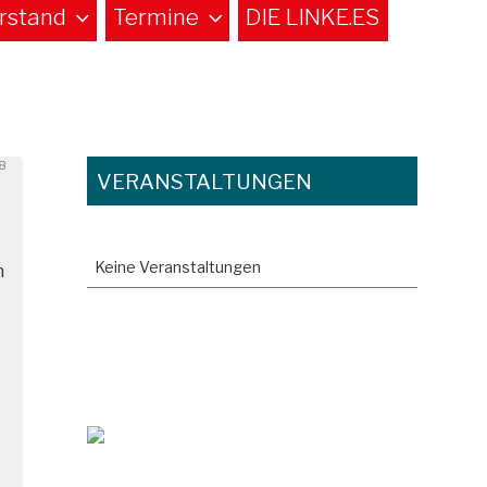
rstand
Termine
DIE LINKE.ES
8
VERANSTALTUNGEN
Keine Veranstaltungen
n