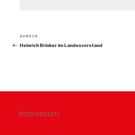
Beitragsnavigation
Vorheriger
ZURÜCK
Beitrag
Heinrich Brinker im Landesvorstand
Impressum