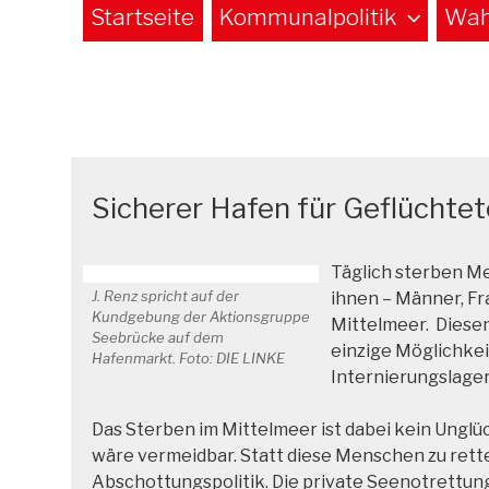
Startseite
Kommunalpolitik
Wah
Sicherer Hafen für Geflüchtet
Täglich sterben Me
J. Renz spricht auf der
ihnen – Männer, Fr
Kundgebung der Aktionsgruppe
Mittelmeer. Diesen
Seebrücke auf dem
einzige Möglichkei
Hafenmarkt. Foto: DIE LINKE
Internierungslage
Das Sterben im Mittelmeer ist dabei kein Unglü
wäre vermeidbar. Statt diese Menschen zu rett
Abschottungspolitik. Die private Seenotrettung 