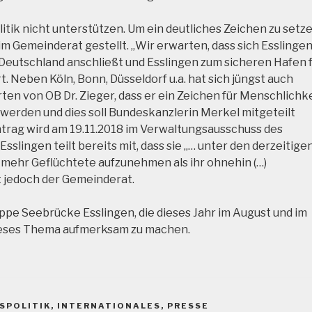
tik nicht unterstützen. Um ein deutliches Zeichen zu setz
 Gemeinderat gestellt. „Wir erwarten, dass sich Esslinge
 Deutschland anschließt und Esslingen zum sicheren Hafen 
. Neben Köln, Bonn, Düsseldorf u.a. hat sich jüngst auch
en von OB Dr. Zieger, dass er ein Zeichen für Menschlichk
t werden und dies soll Bundeskanzlerin Merkel mitgeteilt
ntrag wird am 19.11.2018 im Verwaltungsausschuss des
slingen teilt bereits mit, dass sie „… unter den derzeitige
mehr Geflüchtete aufzunehmen als ihr ohnehin (…)
t jedoch der Gemeinderat.
ppe Seebrücke Esslingen, die dieses Jahr im August und im
ieses Thema aufmerksam zu machen.
SPOLITIK
,
INTERNATIONALES
,
PRESSE