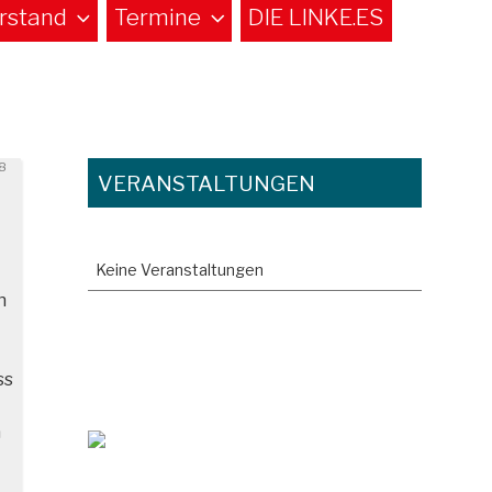
rstand
Termine
DIE LINKE.ES
8
VERANSTALTUNGEN
Keine Veranstaltungen
h
ss
n