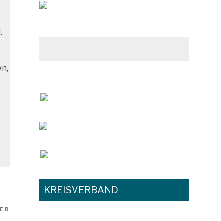
.
en,
KREISVERBAND
ER
Nächster