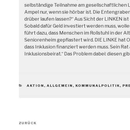
selbständige Teilnahme am gesellschaftlichen 
Ampel nur, wenn sie hörbar ist. Die Entengraben
drüber laufen lassen?“
Aus Sicht der LINKEN ist 
Sobald dafür Geld investiert werden muss, wol
führt dazu, dass Menschen im Rollstuhl in der A
Seniorenheim gepflastert wird. DIE LINKE hat 
dass Inklusion finanziert werden muss. Sein Rat 
Inklusionsbeirat.“ Das Problem dabei: diesen gib
KATEGORIEN
AKTION
,
ALLGEMEIN
,
KOMMUNALPOLITIK
,
PR
Beitragsnavigation
Vorheriger
ZURÜCK