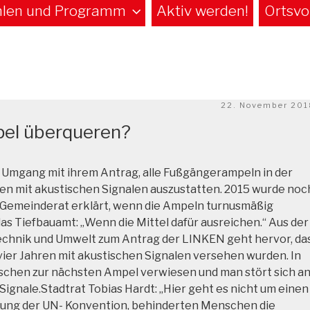
len und Programm
Aktiv werden!
Ortsvo
Veröffentlicht
22. November 201
am
pel überqueren?
 Umgang mit ihrem Antrag, alle Fußgängerampeln in der
ren mit akustischen Signalen auszustatten. 2015 wurde noc
 Gemeinderat erklärt, wenn die Ampeln turnusmäßig
as Tiefbauamt: „Wenn die Mittel dafür ausreichen.“ Aus der
Technik und Umwelt zum Antrag der LINKEN geht hervor, da
vier Jahren mit akustischen Signalen versehen wurden. In
schen zur nächsten Ampel verwiesen und man stört sich a
Signale.Stadtrat Tobias Hardt: „Hier geht es nicht um einen
ung der UN- Konvention, behinderten Menschen die