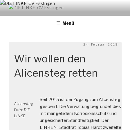
Zum
Inhalt
DIE LINKE. OV ESSLINGEN
links. solidarisch. feministisch
springen
Menü
Veröffentlicht
24. Februar 2019
am
Wir wollen den
Alicensteg retten
Seit 2015 ist der Zugang zum Alicensteg
Alicensteg
gesperrt. Die Verwaltung begründet dies
Foto: DIE
mit mangelndem Korrosionsschutz und
LINKE
ungesicherter Standfestigkeit. Der
LINKEN- Stadtrat Tobias Hardt zweifelte