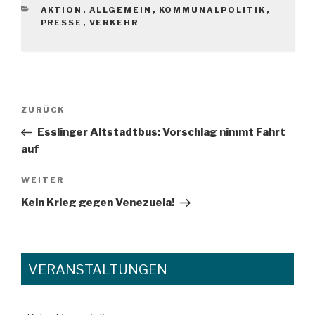
KATEGORIEN
AKTION
,
ALLGEMEIN
,
KOMMUNALPOLITIK
,
PRESSE
,
VERKEHR
Beitragsnavigation
Vorheriger
ZURÜCK
Beitrag
Esslinger Altstadtbus: Vorschlag nimmt Fahrt
auf
Nächster
WEITER
Beitrag
Kein Krieg gegen Venezuela!
VERANSTALTUNGEN