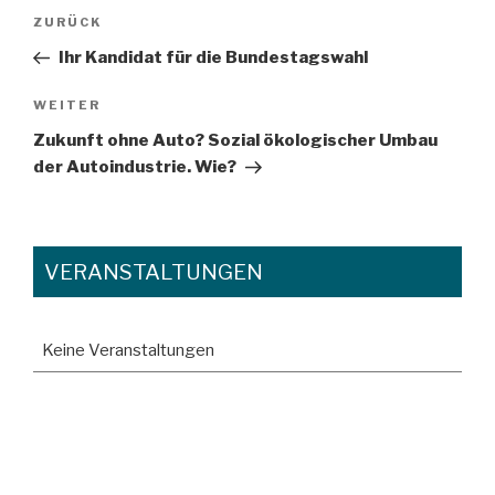
Beitragsnavigation
Vorheriger
ZURÜCK
Beitrag
Ihr Kandidat für die Bundestagswahl
Nächster
WEITER
Beitrag
Zukunft ohne Auto? Sozial ökologischer Umbau
der Autoindustrie. Wie?
VERANSTALTUNGEN
Keine Veranstaltungen