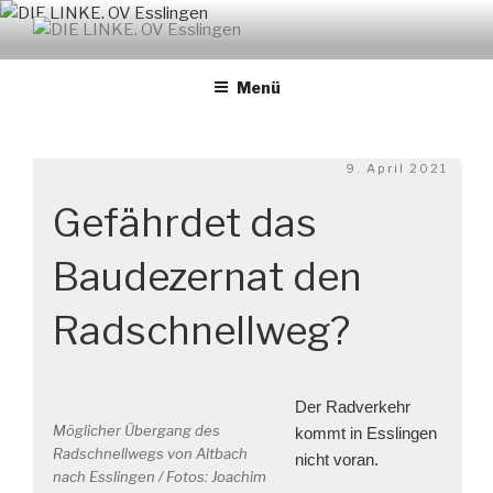
Zum
Inhalt
DIE LINKE. OV ESSLINGEN
links. solidarisch. feministisch
springen
Menü
Veröffentlicht
9. April 2021
am
Gefährdet das
Baudezernat den
Radschnellweg?
Der Radverkehr
Möglicher Übergang des
kommt in Esslingen
Radschnellwegs von Altbach
nicht voran.
nach Esslingen / Fotos: Joachim